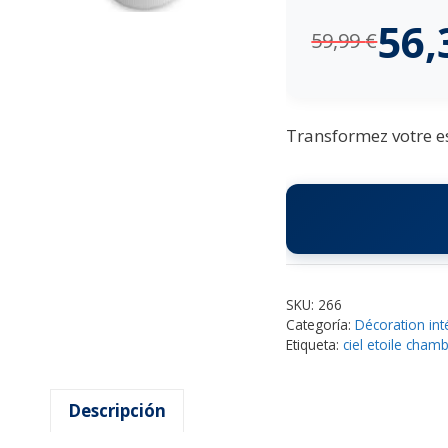
56
59,99
€
Transformez votre es
SKU:
266
Categoría:
Décoration int
Etiqueta:
ciel etoile cham
Descripción