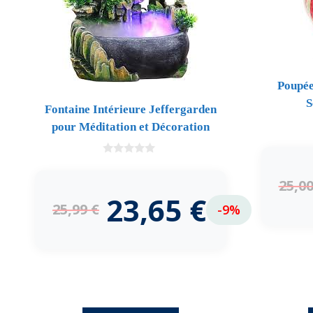
Poupée
S
Fontaine Intérieure Jeffergarden
pour Méditation et Décoration
0
d
25,0
e
5
23,65
€
25,99
€
-9%