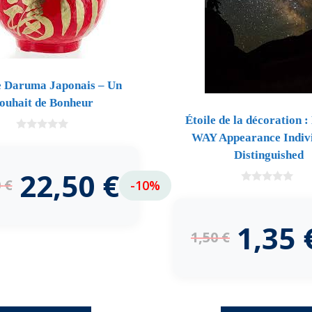
 Daruma Japonais – Un
ouhait de Bonheur
Étoile de la décoration
WAY Appearance Indivi
0
d
Distinguished
e
5
22,50
€
0
€
-10%
0
d
e
5
1,35
1,50
€