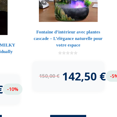
Fontaine d’intérieur avec plantes
cascade – L’élégance naturelle pour
 : MILKY
votre espace
dually
0
d
e
5
142,50
€
150,00
€
-5
€
-10%