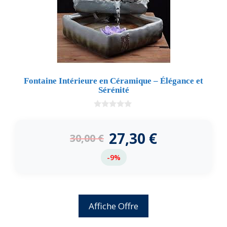
Fontaine Intérieure en Céramique – Élégance et
Sérénité
0
d
e
27,30
€
30,00
€
5
-9%
Affiche Offre