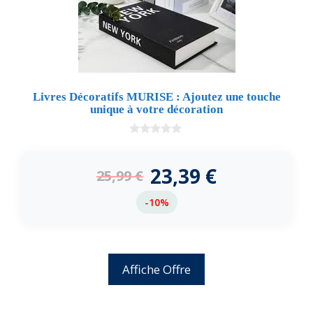
Livres Décoratifs MURISE : Ajoutez une touche
unique à votre décoration
0
d
e
23,39
€
25,99
€
5
-10%
Affiche Offre