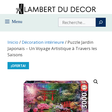
Saltar
al
contenido
Buscar
Menu
Inicio
/
Décoration intérieure
/ Puzzle Jardin
Japonais – Un Voyage Artistique à Travers les
Saisons
¡OFERTA!