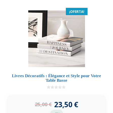
¡OFERTA!
Livres Décoratifs : Élégance et Style pour Votre
Table Basse
0
d
e
23,50
€
25,00
€
5