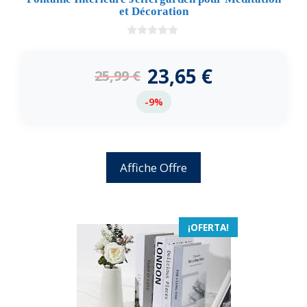
et Décoration
0
d
e
23,65
€
25,99
€
5
-9%
Affiche Offre
¡OFERTA!