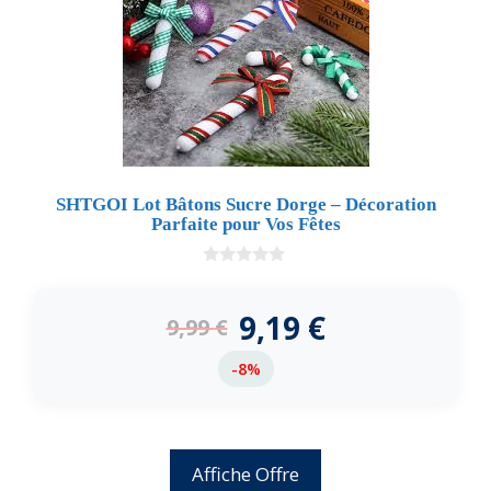
SHTGOI Lot Bâtons Sucre Dorge – Décoration
Parfaite pour Vos Fêtes
0
d
e
9,19
€
9,99
€
5
-8%
Affiche Offre