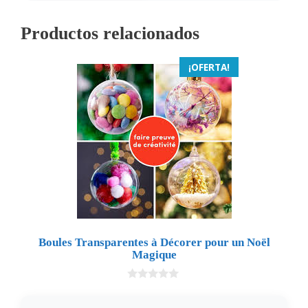
Productos relacionados
¡OFERTA!
Boules Transparentes à Décorer pour un Noël
Magique
0
d
e