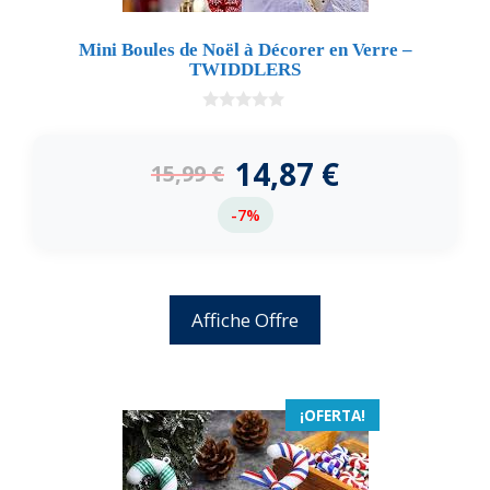
Mini Boules de Noël à Décorer en Verre –
TWIDDLERS
0
d
e
14,87
€
15,99
€
5
-7%
Affiche Offre
¡OFERTA!