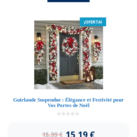
¡OFERTA!
Guirlande Suspendue : Élégance et Festivité pour
Vos Portes de Noël
0
d
e
15,19
€
15,99
€
5