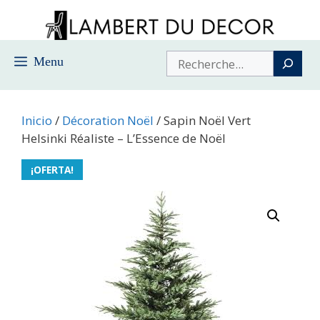
Saltar
al
contenido
Buscar
Menu
Inicio
/
Décoration Noël
/ Sapin Noël Vert
Helsinki Réaliste – L’Essence de Noël
¡OFERTA!