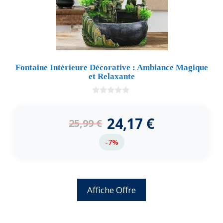
Fontaine Intérieure Décorative : Ambiance Magique
et Relaxante
0
d
e
24,17
€
25,99
€
5
-7%
Affiche Offre