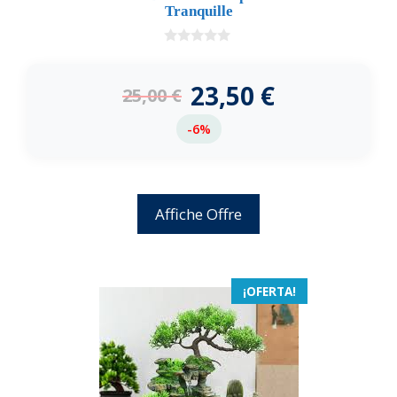
Tranquille
0
d
e
23,50
€
25,00
€
5
-6%
Affiche Offre
¡OFERTA!