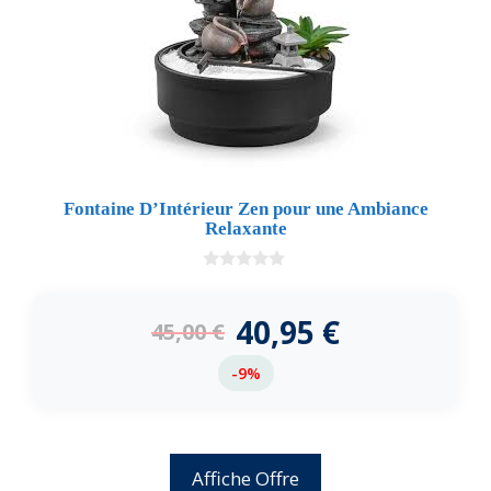
Fontaine D’Intérieur Zen pour une Ambiance
Relaxante
0
d
e
40,95
€
45,00
€
5
-9%
Affiche Offre