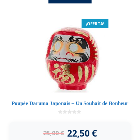
¡OFERTA!
Poupée Daruma Japonais – Un Souhait de Bonheur
0
d
e
22,50
€
25,00
€
5