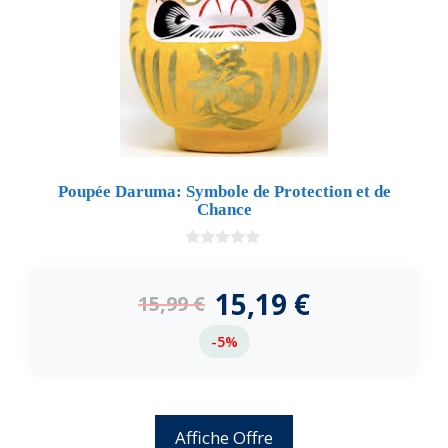
Poupée Daruma: Symbole de Protection et de
Chance
0
d
e
15,19
€
15,99
€
5
-5%
Affiche Offre