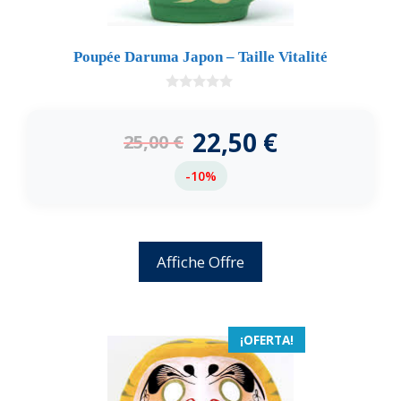
Poupée Daruma Japon – Taille Vitalité
0
d
e
22,50
€
25,00
€
5
-10%
Affiche Offre
¡OFERTA!