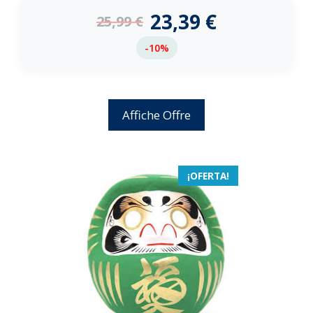
e
23,39
€
25,99
€
5
-10%
Affiche Offre
¡OFERTA!