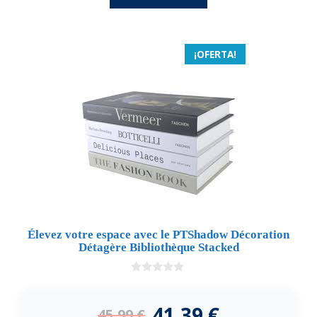
¡OFERTA!
Élevez votre espace avec le PTShadow Décoration
Détagère Bibliothèque Stacked
0
d
e
41,39
€
45,99
€
5