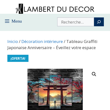
Saltar
al
contenido
Buscar
Menu
Inicio
/
Décoration intérieure
/ Tableau Graffiti
Japonaise Anniversaire – Éveillez votre espace
¡OFERTA!