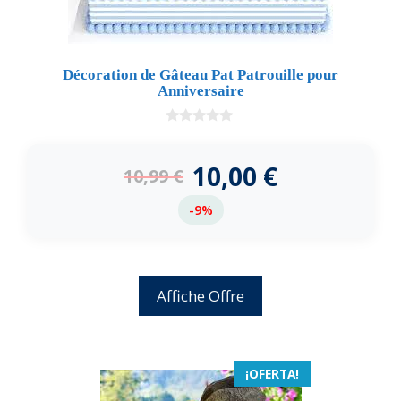
Décoration de Gâteau Pat Patrouille pour
Anniversaire
0
d
e
10,00
€
10,99
€
5
-9%
Affiche Offre
¡OFERTA!