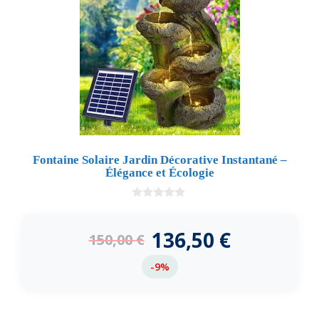
Fontaine Solaire Jardin Décorative Instantané –
Élégance et Écologie
0
d
e
136,50
€
150,00
€
5
-9%