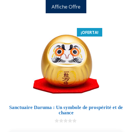
Affiche Offre
¡OFERTA!
Sanctuaire Daruma : Un symbole de prospérité et de
chance
0
d