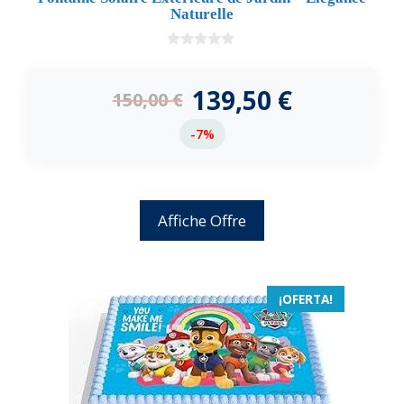
Naturelle
0
d
e
139,50
€
150,00
€
5
-7%
Affiche Offre
¡OFERTA!