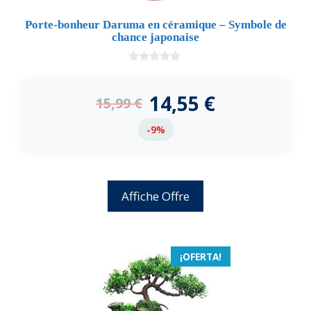
Porte-bonheur Daruma en céramique – Symbole de
chance japonaise
0
d
e
14,55
€
15,99
€
5
-9%
Affiche Offre
¡OFERTA!