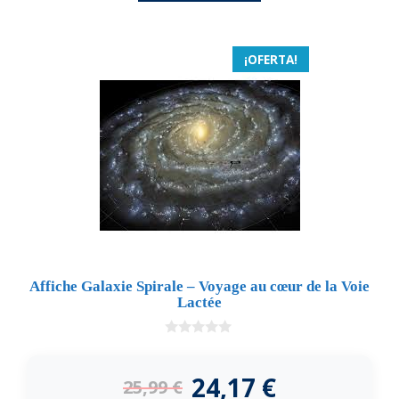
¡OFERTA!
Affiche Galaxie Spirale – Voyage au cœur de la Voie
Lactée
0
d
e
24,17
€
25,99
€
5