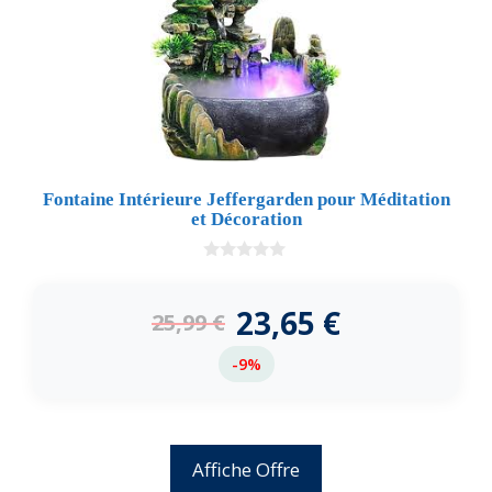
Fontaine Intérieure Jeffergarden pour Méditation
et Décoration
0
d
e
23,65
€
25,99
€
5
-9%
Affiche Offre