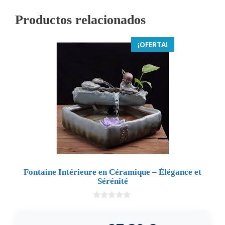
Productos relacionados
¡OFERTA!
Fontaine Intérieure en Céramique – Élégance et
Sérénité
0
d
e