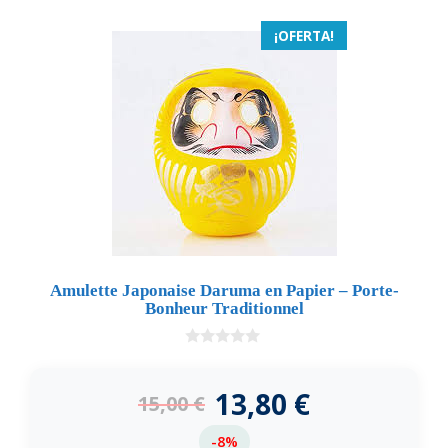
¡OFERTA!
Amulette Japonaise Daruma en Papier – Porte-
Bonheur Traditionnel
0
d
e
13,80
€
15,00
€
5
-8%