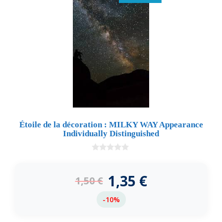
Étoile de la décoration : MILKY WAY Appearance
Individually Distinguished
0
d
e
1,35
€
1,50
€
5
-10%