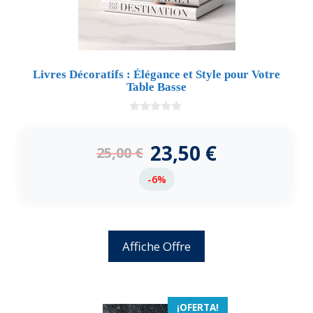
Livres Décoratifs : Élégance et Style pour Votre
Table Basse
0
d
e
23,50
€
25,00
€
5
-6%
Affiche Offre
¡OFERTA!