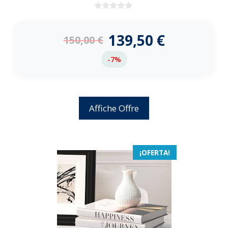
0
d
e
139,50
€
150,00
€
5
-7%
Affiche Offre
¡OFERTA!