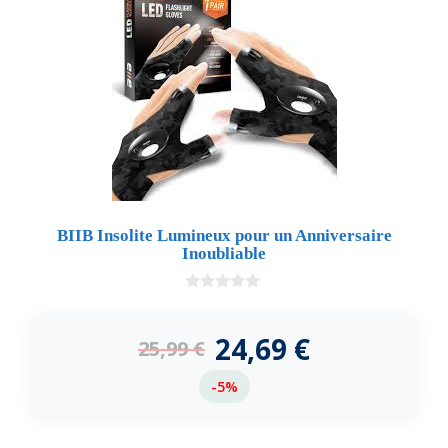
BIIB Insolite Lumineux pour un Anniversaire
Inoubliable
0
d
e
24,69
€
25,99
€
5
-5%