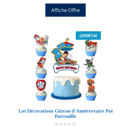
Affiche Offre
¡OFERTA!
Lot Décorations Gâteau d’Anniversaire Pat
Patrouille
0