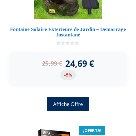
Fontaine Solaire Extérieure de Jardin – Démarrage
Instantané
0
d
e
24,69
€
25,99
€
5
-5%
Affiche Offre
¡OFERTA!