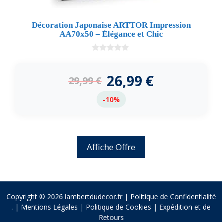
Décoration Japonaise ARTTOR Impression
AA70x50 – Élégance et Chic
0
d
e
26,99
€
29,99
€
5
-10%
Affiche Offre
Copyright © 2026 lambertdudecor.fr |
Politique de Confidentialité
.
|
Mentions Légales
|
Politique de Cookies
|
Expédition et de
Retours