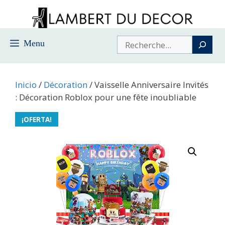
Saltar
al
contenido
Buscar
Menu
Inicio
/
Décoration
/ Vaisselle Anniversaire Invités
: Décoration Roblox pour une fête inoubliable
¡OFERTA!