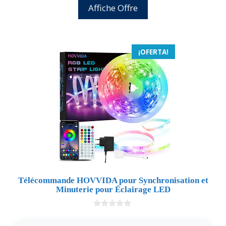
Affiche Offre
¡OFERTA!
Télécommande HOVVIDA pour Synchronisation et
Minuterie pour Éclairage LED
0
d