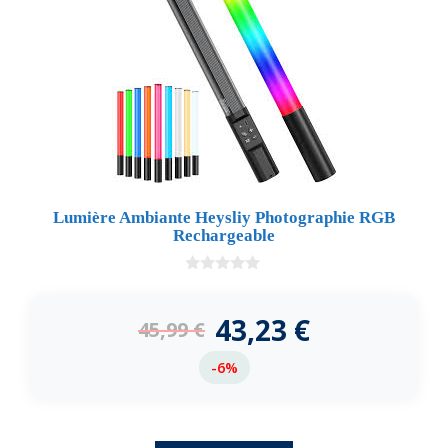
Lumière Ambiante Heysliy Photographie RGB
Rechargeable
0
d
e
43,23
€
45,99
€
5
-6%