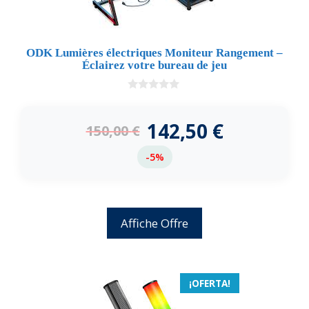
ODK Lumières électriques Moniteur Rangement –
Éclairez votre bureau de jeu
0
d
e
142,50
€
150,00
€
5
-5%
Affiche Offre
¡OFERTA!