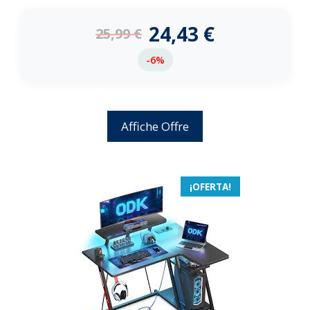
0
d
e
24,43
€
25,99
€
5
-6%
Affiche Offre
¡OFERTA!