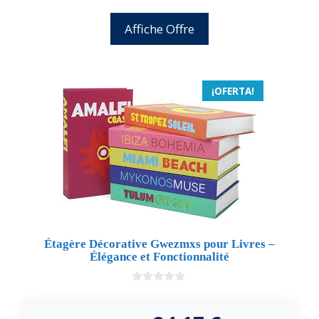
Affiche Offre
¡OFERTA!
Étagère Décorative Gwezmxs pour Livres –
Élégance et Fonctionnalité
0
d
e