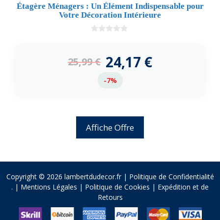
Étagère Ménagers : Un Élément Indispensable pour
Votre Décoration Intérieure
0
d
e
24,17
€
25,99
€
5
-7%
Affiche Offre
Copyright © 2026 lambertdudecor.fr |
Politique de Confidentialité
.
|
Mentions Légales
|
Politique de Cookies
|
Expédition et de
Retours