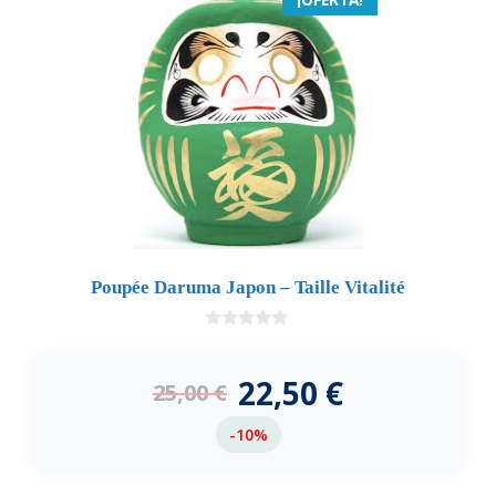
Poupée Daruma Japon – Taille Vitalité
0
d
e
22,50
€
25,00
€
5
-10%