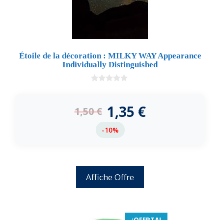
Étoile de la décoration : MILKY WAY Appearance
Individually Distinguished
0
d
e
1,35
€
1,50
€
5
-10%
Affiche Offre
¡OFERTA!