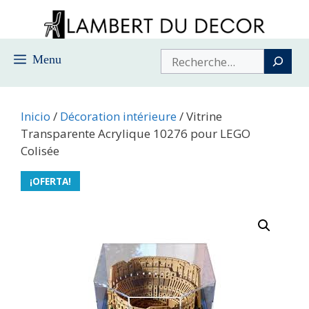
Saltar
al
contenido
Buscar
Menu
Inicio
/
Décoration intérieure
/ Vitrine
Transparente Acrylique 10276 pour LEGO
Colisée
¡OFERTA!