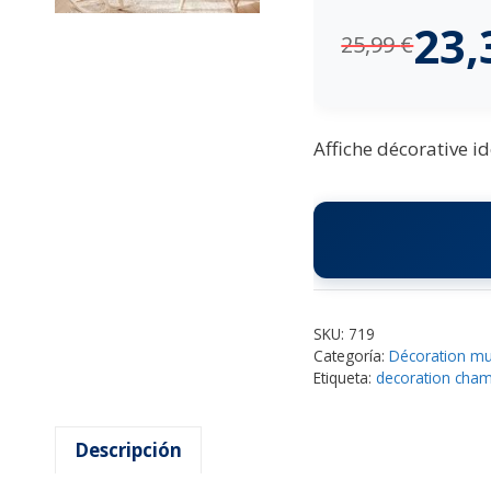
23
25,99
€
Affiche décorative i
SKU:
719
Categoría:
Décoration mu
Etiqueta:
decoration cha
Descripción