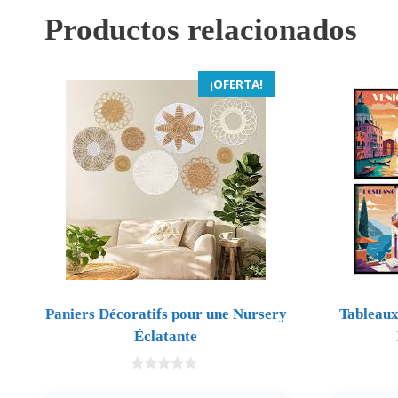
Productos relacionados
¡OFERTA!
Paniers Décoratifs pour une Nursery
Tableaux
Éclatante
0
d