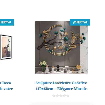
OFERTA!
¡OFERTA!
rt Deco
Sculpture Intérieure Créative
de votre
110x68cm – Élégance Murale
0
d