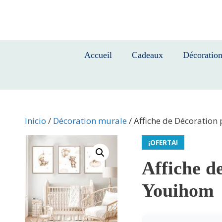
Saltar
al
contenido
Accueil
Cadeaux
Décoratio
Inicio
/
Décoration murale
/ Affiche de Décoratio
¡OFERTA!
Affiche d
Youihom