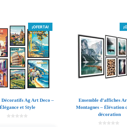
¡OFERTA!
¡
 Décoratifs Ag Art Deco –
Ensemble d’affiches A
Élégance et Style
Montagnes – Élévation 
décoration
0
d