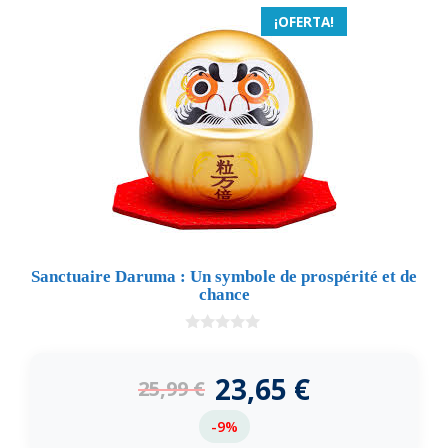
¡OFERTA!
Sanctuaire Daruma : Un symbole de prospérité et de
chance
0
d
e
23,65
€
25,99
€
5
-9%