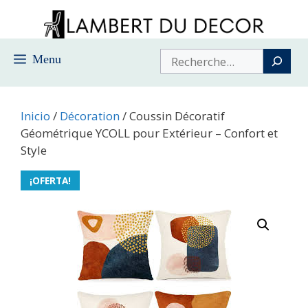
Saltar
al
contenido
Buscar
Menu
Inicio
/
Décoration
/ Coussin Décoratif
Géométrique YCOLL pour Extérieur – Confort et
Style
¡OFERTA!