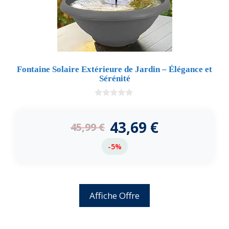
Fontaine Solaire Extérieure de Jardin – Élégance et
Sérénité
0
d
e
43,69
€
45,99
€
5
-5%
Affiche Offre