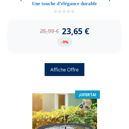
Une touche d’élégance durable
0
d
e
23,65
€
25,99
€
5
-9%
Affiche Offre
¡OFERTA!