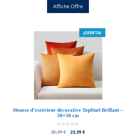
5
original
actual
Affiche Offre
era:
es:
25,99 €.
24,69 €.
¡OFERTA!
Housse d’extérieur décorative Topfinel Brillant –
50×50 cm
0
El
El
25,99
€
23,39
€
d