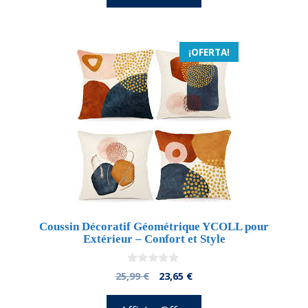
25,99 €.
23,39 €.
¡OFERTA!
Coussin Décoratif Géométrique YCOLL pour
Extérieur – Confort et Style
0
El
El
25,99
€
23,65
€
d
precio
precio
e
5
original
actual