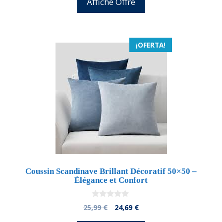
Affiche Offre
era:
es:
25,99 €.
23,65 €.
¡OFERTA!
Coussin Scandinave Brillant Décoratif 50×50 –
Élégance et Confort
0
El
El
25,99
€
24,69
€
d
precio
precio
e