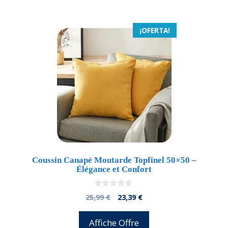
25,99 €.
24,17 €.
¡OFERTA!
Coussin Canapé Moutarde Topfinel 50×50 –
Élégance et Confort
0
El
El
25,99
€
23,39
€
d
precio
precio
e
5
original
actual
Affiche Offre