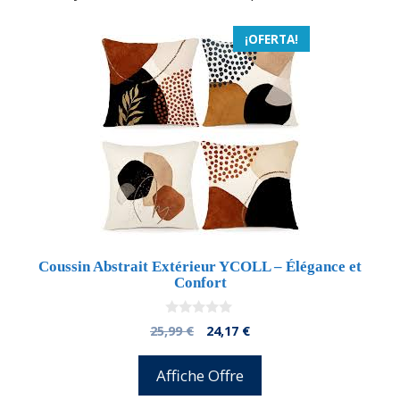
¡OFERTA!
Coussin Abstrait Extérieur YCOLL – Élégance et
Confort
0
El
El
25,99
€
24,17
€
d
precio
precio
e
5
original
actual
Affiche Offre
era:
es: