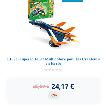
LEGO Jupesa: Jouet Multicolore pour les Créateurs
en Herbe
0
d
e
24,17
€
25,99
€
5
-7%