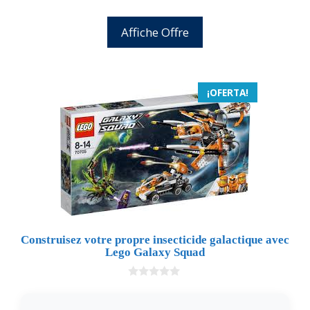
Affiche Offre
¡OFERTA!
Construisez votre propre insecticide galactique avec
Lego Galaxy Squad
0
d
e