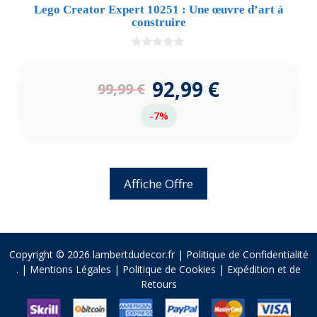
Lego Creator Expert 10251 : Une œuvre d’art à
construire
0
d
e
92,99
€
99,99
€
5
-7%
Affiche Offre
Copyright © 2026 lambertdudecor.fr |
Politique de Confidentialité
.
|
Mentions Légales
|
Politique de Cookies
|
Expédition et de
Retours