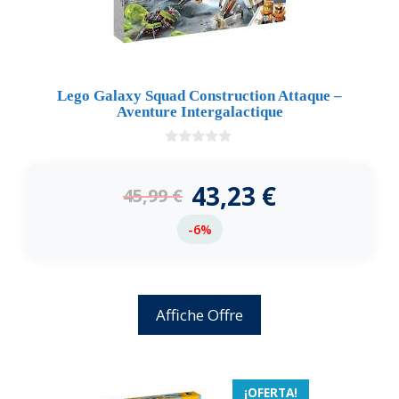
Lego Galaxy Squad Construction Attaque –
Aventure Intergalactique
0
d
e
43,23
€
45,99
€
5
-6%
Affiche Offre
¡OFERTA!