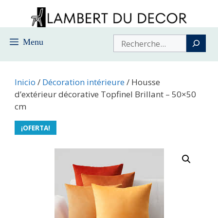
Saltar
al
contenido
Buscar
Menu
Inicio
/
Décoration intérieure
/ Housse
d’extérieur décorative Topfinel Brillant – 50×50
cm
¡OFERTA!