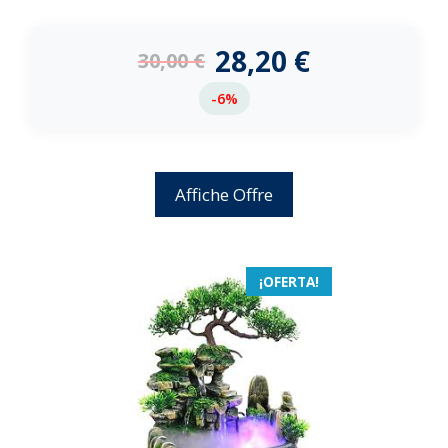
0
d
e
28,20
€
30,00
€
5
-6%
Affiche Offre
¡OFERTA!