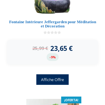
Fontaine Intérieure Jeffergarden pour Méditation
et Décoration
0
d
e
23,65
€
25,99
€
5
-9%
Affiche Offre
¡OFERTA!