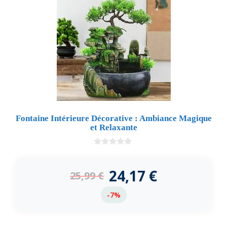
Fontaine Intérieure Décorative : Ambiance Magique
et Relaxante
0
d
e
24,17
€
25,99
€
5
-7%