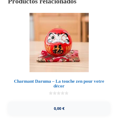
Productos relacionados
Charmant Daruma – La touche zen pour votre
décor
0
d
e
0,00
€
5