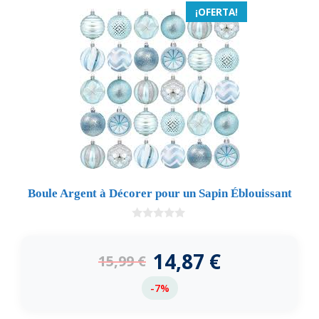
¡OFERTA!
Boule Argent à Décorer pour un Sapin Éblouissant
0
d
e
14,87
€
15,99
€
5
-7%