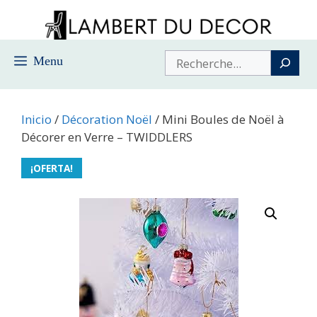
Saltar
al
contenido
Buscar
Menu
Inicio
/
Décoration Noël
/ Mini Boules de Noël à
Décorer en Verre – TWIDDLERS
¡OFERTA!