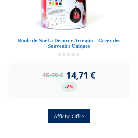
Boule de Noël à Décorer Artemio – Créez des
Souvenirs Uniques
0
d
e
14,71
€
15,99
€
5
-8%
Affiche Offre