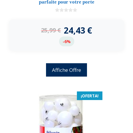
parfaite pour votre porte
0
d
e
24,43
€
25,99
€
5
-6%
Affiche Offre
¡OFERTA!