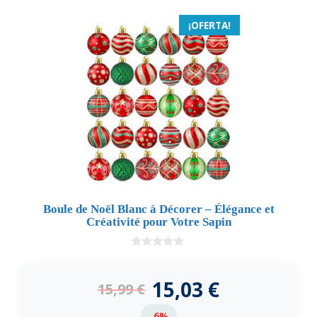
¡OFERTA!
Boule de Noël Blanc à Décorer – Élégance et
Créativité pour Votre Sapin
0
d
e
15,03
€
15,99
€
5
-6%