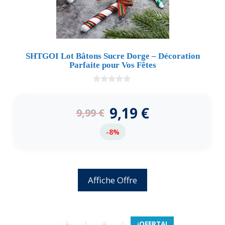
SHTGOI Lot Bâtons Sucre Dorge – Décoration
Parfaite pour Vos Fêtes
0
d
e
9,19
€
9,99
€
5
-8%
Affiche Offre
¡OFERTA!