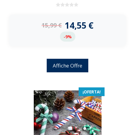
0
d
e
14,55
€
15,99
€
5
-9%
Affiche Offre
¡OFERTA!