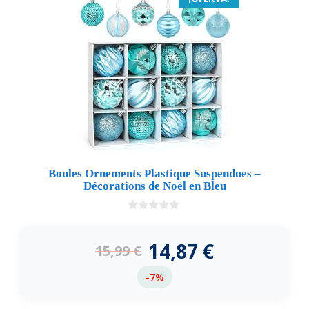
Boules Ornements Plastique Suspendues –
Décorations de Noël en Bleu
0
d
e
14,87
€
15,99
€
5
-7%