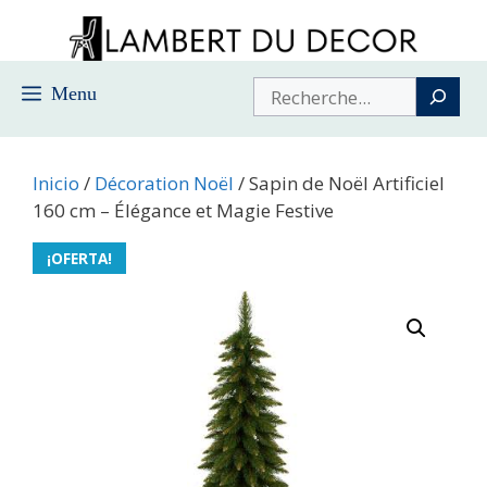
Saltar
al
contenido
Buscar
Menu
Inicio
/
Décoration Noël
/ Sapin de Noël Artificiel
160 cm – Élégance et Magie Festive
¡OFERTA!